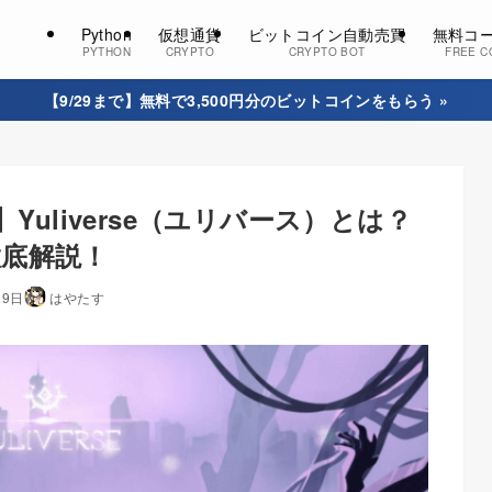
Python
仮想通貨
ビットコイン自動売買
無料コ
PYTHON
CRYPTO
CRYPTO BOT
FREE C
【9/29まで】無料で3,500円分のビットコインをもらう »
】Yuliverse（ユリバース）とは？
徹底解説！
29日
はやたす