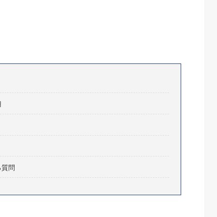
用
る質問